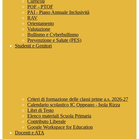
Curricoli
POF - PTOF
PAI - Piano Annuale Inclusività
RAV
Orientamento
Valutazione
Bullismo e Cyberbullismo
Prevenzione e Salute (PES)
Studenti e Genitori
Criteri di formazione delle classi prime a.s. 2026-27
Calendario scolastico IC Oppeano - Isola Rizza
Libri di Testo
Elenco materiali Scuola Primaria
Contributo Liberale
Google Workspace for Education
Docenti e ATA