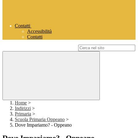
Contatti
Accessibilità
Contatti
Campo di ricerca per le pagine del sito
Home
>
Indirizzi
>
Primaria
>
Scuola Primaria Oppeano
>
Dove Impariamo? - Oppeano