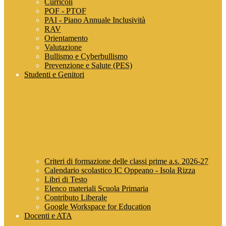
Curricoli
POF - PTOF
PAI - Piano Annuale Inclusività
RAV
Orientamento
Valutazione
Bullismo e Cyberbullismo
Prevenzione e Salute (PES)
Studenti e Genitori
Criteri di formazione delle classi prime a.s. 2026-27
Calendario scolastico IC Oppeano - Isola Rizza
Libri di Testo
Elenco materiali Scuola Primaria
Contributo Liberale
Google Workspace for Education
Docenti e ATA