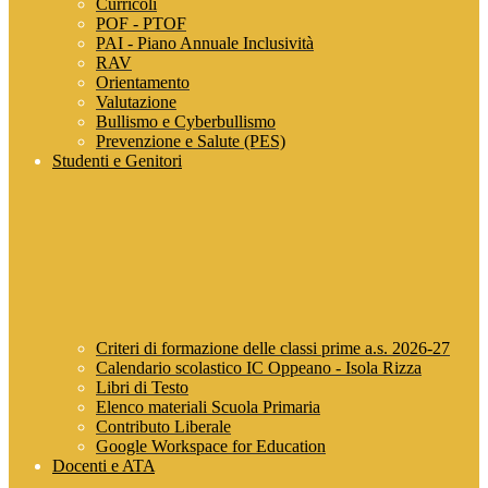
Curricoli
POF - PTOF
PAI - Piano Annuale Inclusività
RAV
Orientamento
Valutazione
Bullismo e Cyberbullismo
Prevenzione e Salute (PES)
Studenti e Genitori
Criteri di formazione delle classi prime a.s. 2026-27
Calendario scolastico IC Oppeano - Isola Rizza
Libri di Testo
Elenco materiali Scuola Primaria
Contributo Liberale
Google Workspace for Education
Docenti e ATA