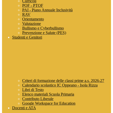
Curricoli
POF - PTOF
PAI - Piano Annuale Inclusività
RAV
Orientamento
Valutazione
Bullismo e Cyberbullismo
Prevenzione e Salute (PES)
Studenti e Genitori
Criteri di formazione delle classi prime a.s. 2026-27
Calendario scolastico IC Oppeano - Isola Rizza
Libri di Testo
Elenco materiali Scuola Primaria
Contributo Liberale
Google Workspace for Education
Docenti e ATA