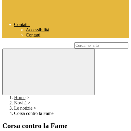
Contatti
Accessibilità
Contatti
Campo di ricerca per le pagine del sito
Home
>
Novità
>
Le notizie
>
Corsa contro la Fame
Corsa contro la Fame