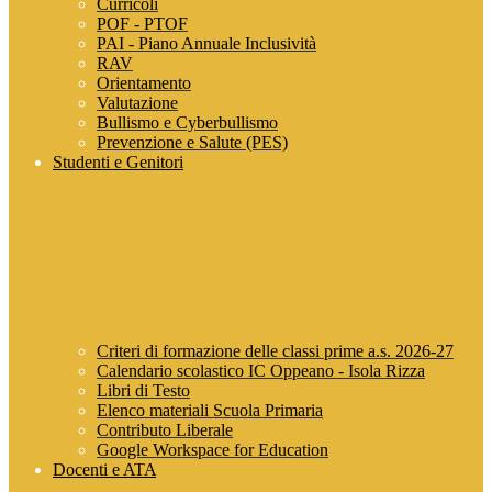
Curricoli
POF - PTOF
PAI - Piano Annuale Inclusività
RAV
Orientamento
Valutazione
Bullismo e Cyberbullismo
Prevenzione e Salute (PES)
Studenti e Genitori
Criteri di formazione delle classi prime a.s. 2026-27
Calendario scolastico IC Oppeano - Isola Rizza
Libri di Testo
Elenco materiali Scuola Primaria
Contributo Liberale
Google Workspace for Education
Docenti e ATA