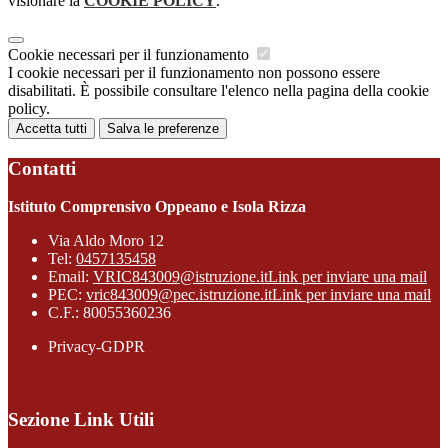
visionare la
COOKIE POLICY
.
Cookie necessari per il funzionamento
I cookie necessari per il funzionamento non possono essere
disabilitati. È possibile consultare l'elenco nella pagina della cookie
policy.
Accetta tutti
Salva le preferenze
Contatti
Istituto Comprensivo Oppeano e Isola Rizza
Via Aldo Moro 12
Tel:
0457135458
Email:
VRIC843009@istruzione.it
Link per inviare una mail
PEC:
vric843009@pec.istruzione.it
Link per inviare una mail
C.F.: 80055360236
Privacy-GDPR
Sezione Link Utili