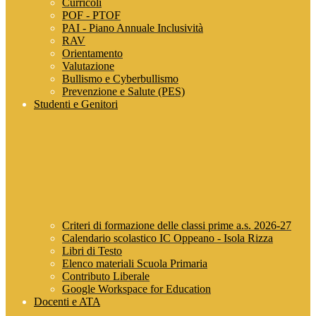
Curricoli
POF - PTOF
PAI - Piano Annuale Inclusività
RAV
Orientamento
Valutazione
Bullismo e Cyberbullismo
Prevenzione e Salute (PES)
Studenti e Genitori
Criteri di formazione delle classi prime a.s. 2026-27
Calendario scolastico IC Oppeano - Isola Rizza
Libri di Testo
Elenco materiali Scuola Primaria
Contributo Liberale
Google Workspace for Education
Docenti e ATA