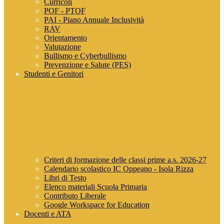
Curricoli
POF - PTOF
PAI - Piano Annuale Inclusività
RAV
Orientamento
Valutazione
Bullismo e Cyberbullismo
Prevenzione e Salute (PES)
Studenti e Genitori
Criteri di formazione delle classi prime a.s. 2026-27
Calendario scolastico IC Oppeano - Isola Rizza
Libri di Testo
Elenco materiali Scuola Primaria
Contributo Liberale
Google Workspace for Education
Docenti e ATA