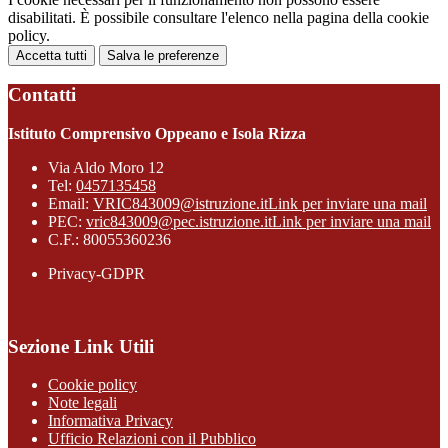
disabilitati. È possibile consultare l'elenco nella pagina della cookie
policy.
Accetta tutti
Salva le preferenze
Contatti
Istituto Comprensivo Oppeano e Isola Rizza
Via Aldo Moro 12
Tel:
0457135458
Email:
VRIC843009@istruzione.it
Link per inviare una mail
PEC:
vric843009@pec.istruzione.it
Link per inviare una mail
C.F.: 80055360236
Privacy-GDPR
Sezione Link Utili
Cookie policy
Note legali
Informativa Privacy
Ufficio Relazioni con il Pubblico