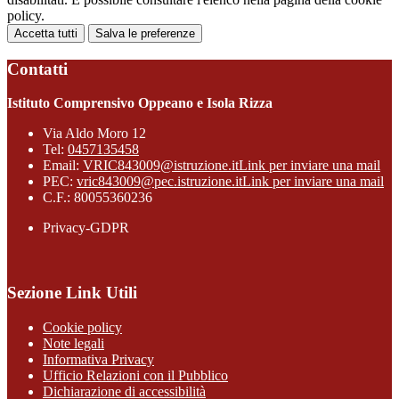
policy.
Accetta tutti
Salva le preferenze
Contatti
Istituto Comprensivo Oppeano e Isola Rizza
Via Aldo Moro 12
Tel:
0457135458
Email:
VRIC843009@istruzione.it
Link per inviare una mail
PEC:
vric843009@pec.istruzione.it
Link per inviare una mail
C.F.: 80055360236
Privacy-GDPR
Sezione Link Utili
Cookie policy
Note legali
Informativa Privacy
Ufficio Relazioni con il Pubblico
Dichiarazione di accessibilità