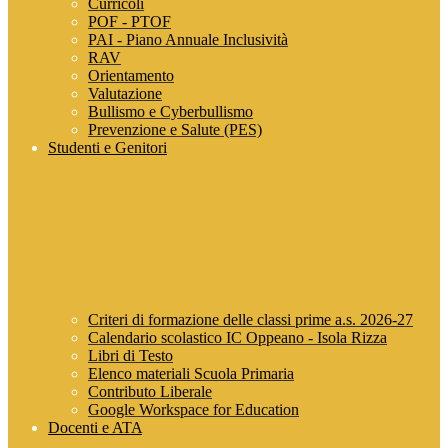
Curricoli
POF - PTOF
PAI - Piano Annuale Inclusività
RAV
Orientamento
Valutazione
Bullismo e Cyberbullismo
Prevenzione e Salute (PES)
Studenti e Genitori
Criteri di formazione delle classi prime a.s. 2026-27
Calendario scolastico IC Oppeano - Isola Rizza
Libri di Testo
Elenco materiali Scuola Primaria
Contributo Liberale
Google Workspace for Education
Docenti e ATA