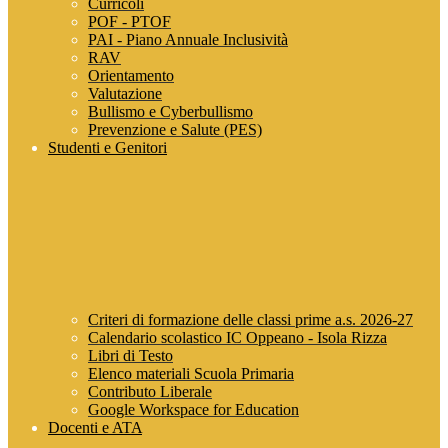
Curricoli
POF - PTOF
PAI - Piano Annuale Inclusività
RAV
Orientamento
Valutazione
Bullismo e Cyberbullismo
Prevenzione e Salute (PES)
Studenti e Genitori
Criteri di formazione delle classi prime a.s. 2026-27
Calendario scolastico IC Oppeano - Isola Rizza
Libri di Testo
Elenco materiali Scuola Primaria
Contributo Liberale
Google Workspace for Education
Docenti e ATA